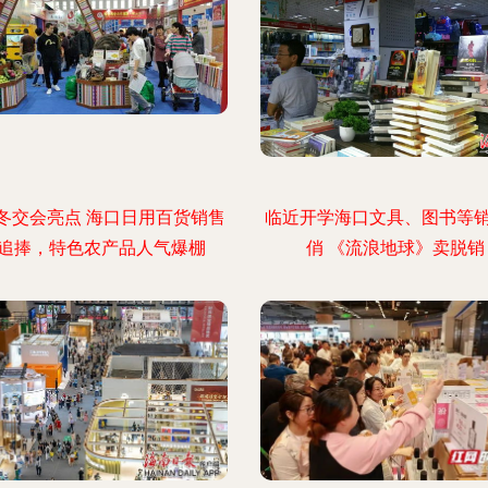
冬交会亮点 海口日用百货销售
临近开学海口文具、图书等
追捧，特色农产品人气爆棚
俏 《流浪地球》卖脱销