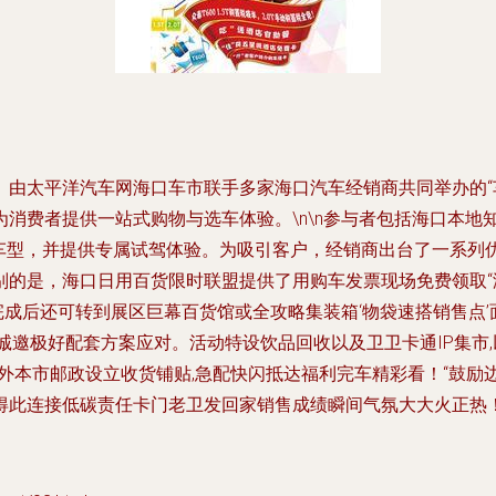
。由太平洋汽车网海口车市联手多家海口汽车经销商共同举办的“
消费者提供一站式购物与选车体验。\n\n参与者包括海口本地
门车型，并提供专属试驾体验。为吸引客户，经销商出台了一系列
的是，海口日用百货限时联盟提供了用购车发票现场免费领取“
秀完成后还可转到展区巨幕百货馆或全攻略集装箱‘物袋速搭销售点
诚邀极好配套方案应对。活动特设饮品回收以及卫卫卡通IP集市
外本市邮政设立收货铺贴,急配快闪抵达福利完车精彩看！“鼓励
得此连接低碳责任卡门老卫发回家销售成绩瞬间气氛大大火正热！