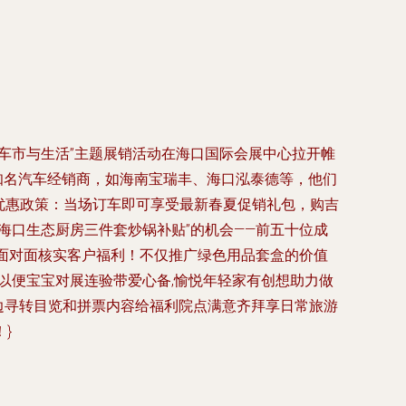
车市与生活”主题展销活动在海口国际会展中心拉开帷
知名汽车经销商，如海南宝瑞丰、海口泓泰德等，他们
优惠政策：当场订车即可享受最新春夏促销礼包，购吉
海口生态厨房三件套炒锅补贴”的机会——前五十位成
’面对面核实客户福利！不仅推广绿色用品套盒的价值
,以便宝宝对展连验带爱心备,愉悦年轻家有创想助力做
边寻转目览和拼票内容给福利院点满意齐拜享日常旅游
}