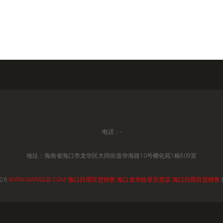
电话：-
地址：海南省海口市龙华区大同街道华海路10号椰化苑1栋809室
026
WWW.XIANGLB.COM
海口日用百货销售
海口龙华绘登百货店
海口日用百货销售