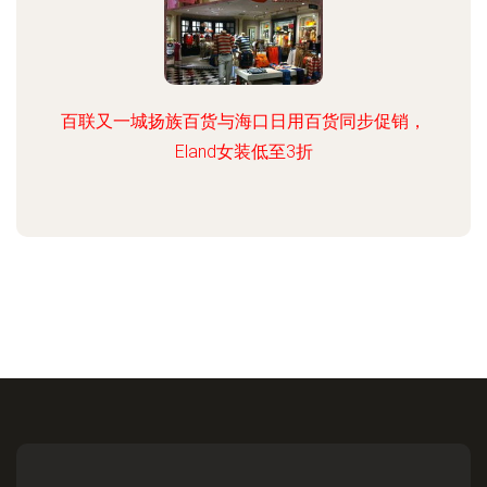
百联又一城扬族百货与海口日用百货同步促销，
Eland女装低至3折