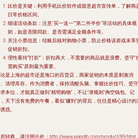
比价是关键
：利用手机比价软件或留意超市宣传单，了解商
日常价格区间。
细读活动条款
：注意“买一送一”“第二件半价”等活动的具体规
则，如是否限同款、是否需满足金额条件等。
关注小票信息
：结账后核对购物小票，防止价格误差或未享
促销折扣。
理性看待“打折”
：折扣再大，不需要的商品就是浪费。坚守“
需购买”原则最为重要。
无论是上海的超市还是海口的百货店，商家促销的本质是刺激消
费、清理库存。作为消费者，保持清醒头脑、掌握比价技巧、坚
求本位，才能真正做到“精明购物”，不让“潜规则”掏空钱包。记
住，天下没有免费的午餐，看似“赚到”的背后，往往是精心设计的
费诱惑。
若转载，请注明出处：http://www.xianglb.com/product/89.html