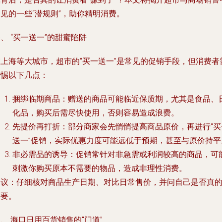
见的一些“潜规则”，助你精明消费。
、 “买一送一”的甜蜜陷阱
在上海等大城市，超市的“买一送一”是常见的促销手段，但消费者
警惕以下几点：
捆绑临期商品
：赠送的商品可能临近保质期，尤其是食品、
化品，购买后需尽快使用，否则容易造成浪费。
先提价再打折
：部分商家会先悄悄提高商品原价，再进行“买
送一”促销，实际优惠力度可能远低于预期，甚至与原价持平
非必需品的诱导
：促销常针对非急需或利润较高的商品，可
刺激你购买原本不需要的物品，造成非理性消费。
建议：仔细核对商品生产日期、对比日常售价，并问自己是否真
需要。
、 海口日用百货销售的“门道”