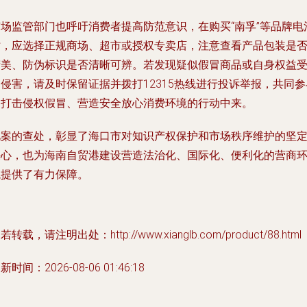
市场监管部门也呼吁消费者提高防范意识，在购买“南孚”等品牌电
时，应选择正规商场、超市或授权专卖店，注意查看产品包装是
精美、防伪标识是否清晰可辨。若发现疑似假冒商品或自身权益
侵害，请及时保留证据并拨打12315热线进行投诉举报，共同参
到打击侵权假冒、营造安全放心消费环境的行动中来。
此案的查处，彰显了海口市对知识产权保护和市场秩序维护的坚
决心，也为海南自贸港建设营造法治化、国际化、便利化的营商
境提供了有力保障。
若转载，请注明出处：http://www.xianglb.com/product/88.html
新时间：2026-08-06 01:46:18