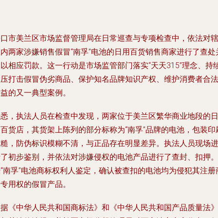
海口市美兰区市场监督管理局在日常巡查与专项检查中，依法对
区内两家涉嫌销售假冒“南孚”电池的日用百货销售商家进行了查处
以相应罚款。这一行动是市场监管部门落实“天天315”理念、持
高压打击假冒伪劣商品、保护知名品牌知识产权、维护消费者合
权益的又一典型案例。
据悉，执法人员在检查中发现，两家位于美兰区繁华商业地段的
用百货店，其货架上陈列的部分标称为“南孚”品牌的电池，包装印
粗糙，防伪标识模糊不清，与正品存在明显差异。执法人员现场
行了初步鉴别，并依法对涉嫌侵权的电池产品进行了查封、扣押
经“南孚”电池商标权利人鉴定，确认被查扣的电池均为侵犯其注册
标专用权的假冒产品。
根据《中华人民共和国商标法》和《中华人民共和国产品质量法