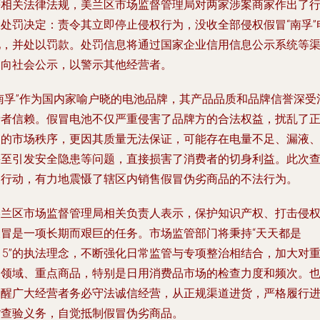
等相关法律法规，美兰区市场监督管理局对两家涉案商家作出了
政处罚决定：责令其立即停止侵权行为，没收全部侵权假冒“南孚”
池，并处以罚款。处罚信息将通过国家企业信用信息公示系统等
道向社会公示，以警示其他经营者。
“南孚”作为国内家喻户晓的电池品牌，其产品品质和品牌信誉深受
费者信赖。假冒电池不仅严重侵害了品牌方的合法权益，扰乱了
常的市场秩序，更因其质量无法保证，可能存在电量不足、漏液
甚至引发安全隐患等问题，直接损害了消费者的切身利益。此次
处行动，有力地震慑了辖区内销售假冒伪劣商品的不法行为。
美兰区市场监督管理局相关负责人表示，保护知识产权、打击侵
假冒是一项长期而艰巨的任务。市场监管部门将秉持“天天都是
15”的执法理念，不断强化日常监管与专项整治相结合，加大对
点领域、重点商品，特别是日用消费品市场的检查力度和频次。
提醒广大经营者务必守法诚信经营，从正规渠道进货，严格履行
货查验义务，自觉抵制假冒伪劣商品。